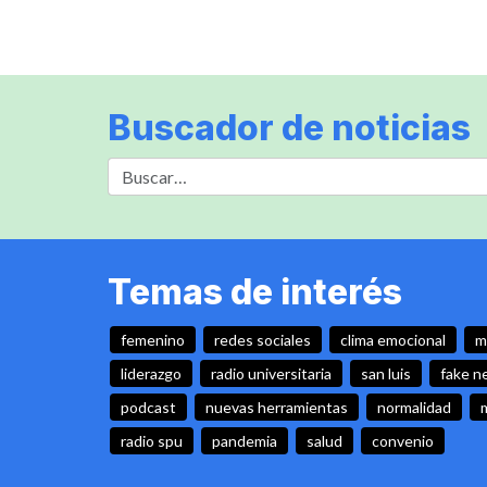
Buscador de noticias
Temas de interés
femenino
redes sociales
clima emocional
m
liderazgo
radio universitaria
san luis
fake n
podcast
nuevas herramientas
normalidad
radio spu
pandemia
salud
convenio