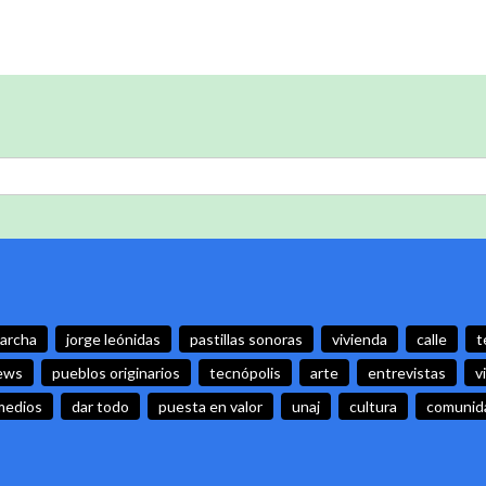
archa
jorge leónidas
pastillas sonoras
vivienda
calle
t
ews
pueblos originarios
tecnópolis
arte
entrevistas
v
medios
dar todo
puesta en valor
unaj
cultura
comunida