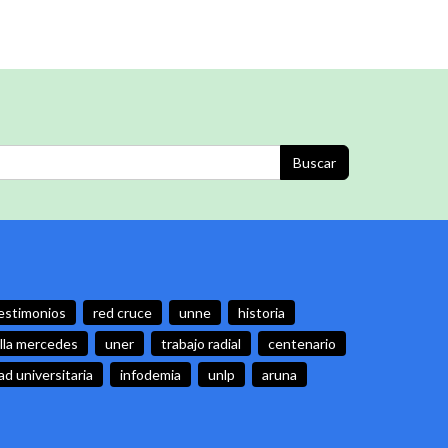
Buscar
estimonios
red cruce
unne
historia
illa mercedes
uner
trabajo radial
centenario
d universitaria
infodemia
unlp
aruna