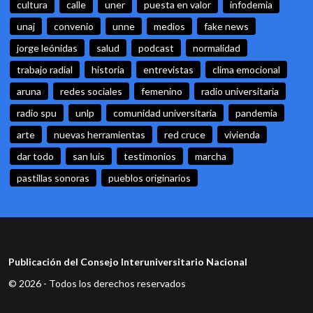
cultura
calle
uner
puesta en valor
infodemia
unaj
convenio
unne
medios
fake news
jorge leónidas
salud
podcast
normalidad
trabajo radial
historia
entrevistas
clima emocional
aruna
redes sociales
femenino
radio universitaria
radio spu
unlp
comunidad universitaria
pandemia
arte
nuevas herramientas
red cruce
vivienda
dar todo
san luis
testimonios
marcha
pastillas sonoras
pueblos originarios
Publicación del Consejo Interuniversitario Nacional
© 2026 - Todos los derechos reservados