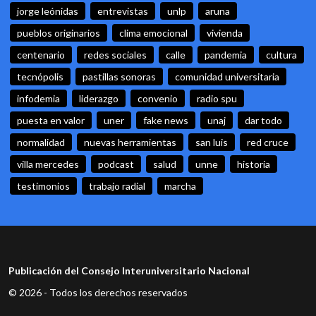
jorge leónidas
entrevistas
unlp
aruna
pueblos originarios
clima emocional
vivienda
centenario
redes sociales
calle
pandemia
cultura
tecnópolis
pastillas sonoras
comunidad universitaria
infodemia
liderazgo
convenio
radio spu
puesta en valor
uner
fake news
unaj
dar todo
normalidad
nuevas herramientas
san luis
red cruce
villa mercedes
podcast
salud
unne
historia
testimonios
trabajo radial
marcha
Publicación del Consejo Interuniversitario Nacional
© 2026 - Todos los derechos reservados